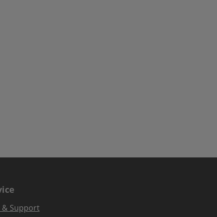
vice
e & Support