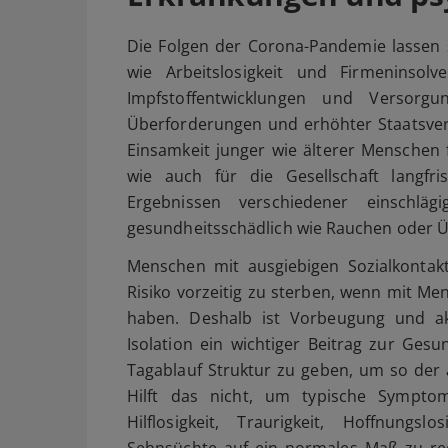
Die Folgen der Corona-Pandemie lassen s
wie Arbeitslosigkeit und Firmeninsol
Impfstoffentwicklungen und Versorgu
Überforderungen und erhöhter Staatsvers
Einsamkeit junger wie älterer Menschen 
wie auch für die Gesellschaft langfr
Ergebnissen verschiedener einschläg
gesundheitsschädlich wie Rauchen oder Ü
Menschen mit ausgiebigen Sozialkontak
Risiko vorzeitig zu sterben, wenn mit Me
haben. Deshalb ist Vorbeugung und ak
Isolation ein wichtiger Beitrag zur Gesu
Tagablauf Struktur zu geben, um so der 
Hilft das nicht, um typische Symptom
Hilflosigkeit, Traurigkeit, Hoffnungsl
Sehnsüchte auf ein normales Maß zu redu