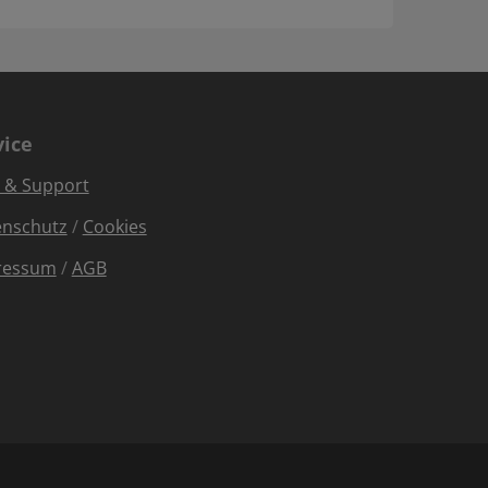
vice
e & Support
enschutz
/
Cookies
ressum
/
AGB